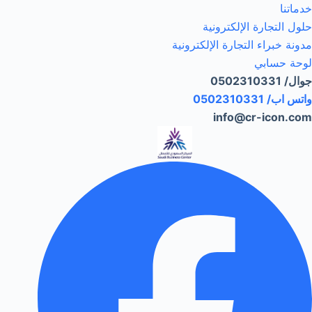
خدماتنا
حلول التجارة الإلكترونية
مدونة خبراء التجارة الإلكترونية
لوحة حسابي
جوال/ 0502310331
واتس اب/ 0502310331
info@cr-icon.com