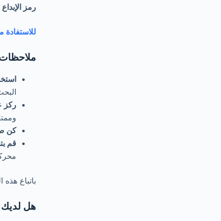
رمز الإبداع
للاستفادة من خدما
ملاحظات 
استخد
البحث
ركز ع
وممتعً
كن صب
قم بت
محركا
باتباع هذه 
هل لديك أ