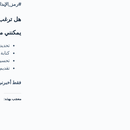
#رمز_الإبد
هل ترغب 
يمكنني م
تحديد
كتابة
تحسين
تقديم
فقط أخبرني ب
معجب بهذه: