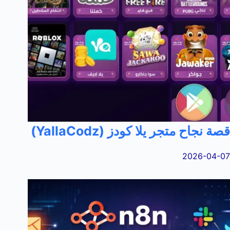
قصة نجاح متجر يلا كودز (YallaCodz)
2026-04-07