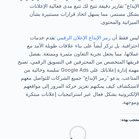
الإبداع” تقارير دقيقة تتيح لك تتبع مدى فعالية الإعلانات
بشكل مستمر، مما يسهل اتخاذ قرارات مستنيرة بشأن
الميزانية والمحتوى.
ليس فقط أن
رمز الإبداع الإعلان الرقمي
تقدم خدمات
احترافية. بل تركز أيضاً على بناء علاقات طويلة الأمد مع
عملائها، مما يجعل تجربة التعاون مثمرة وممتعة. بفضل
فريقها المتخصص من المحترفين في التسويق الرقمي، تصبح
مهمة إدارة إعلاناتك على Google Ads سلسة وخالية من
المتاعب. يدعو “رمز الإبداع” جميع الشركات للتواصل معهم
لاستكشاف كيف يمكنهم تعزيز حركة المرور إلى مواقعهم
الإلكترونية بشكل فعال عبر استراتيجيات إعلانات مبتكرة
وموجهة.
معجب بهذه:
جاري
التحميل