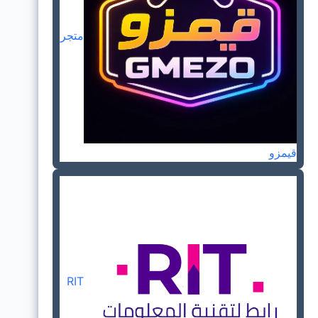
متجر
قيمزو
RIT