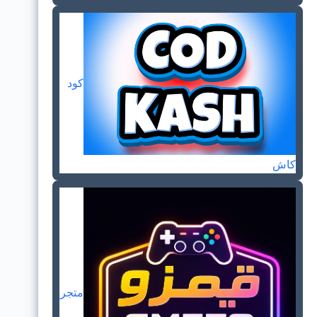
كود
كاش
متجر