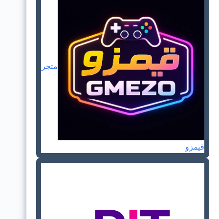
متجر
قيمزو