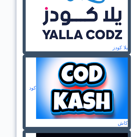
يلا كودز
كود
كاش