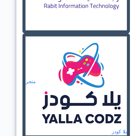
متجر
يلا كودز