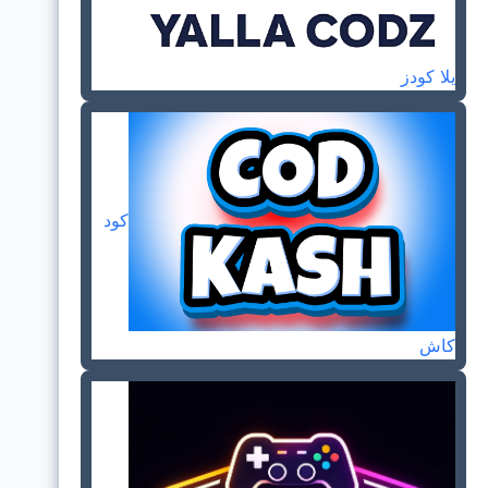
يلا كودز
كود
كاش