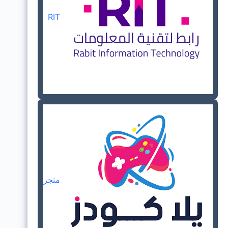
RIT
متجر