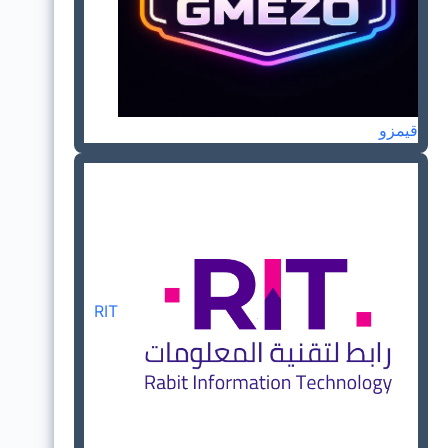
قيمزو
RIT