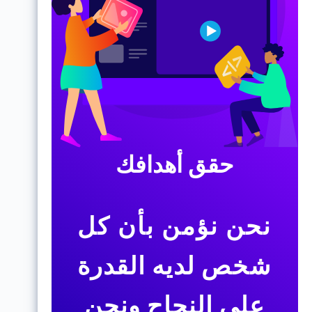
حقق أهدافك
نحن نؤمن بأن كل
شخص لديه القدرة
على النجاح ونحن