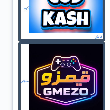
كود
كاش
متجر