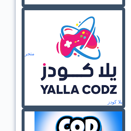
متجر
يلا كودز